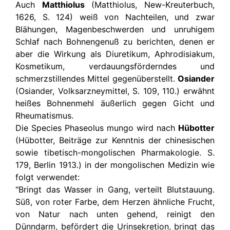
Auch
Matthiolus
(Matthiolus, New-Kreuterbuch,
1626, S. 124) weiß von Nachteilen, und zwar
Blähungen, Magenbeschwerden und unruhigem
Schlaf nach Bohnengenuß zu berichten, denen er
aber die Wirkung als Diuretikum, Aphrodisiakum,
Kosmetikum, verdauungsförderndes und
schmerzstillendes Mittel gegenüberstellt.
Osiander
(Osiander, Volksarzneymittel, S. 109, 110.) erwähnt
heißes Bohnenmehl äußerlich gegen Gicht und
Rheumatismus.
Die Species Phaseolus mungo wird nach
Hübotter
(Hübotter, Beiträge zur Kenntnis der chinesischen
sowie tibetisch-mongolischen Pharmakologie. S.
179, Berlin 1913.) in der mongolischen Medizin wie
folgt verwendet:
"Bringt das Wasser in Gang, verteilt Blutstauung.
Süß, von roter Farbe, dem Herzen ähnliche Frucht,
von Natur nach unten gehend, reinigt den
Dünndarm, befördert die Urinsekretion, bringt das