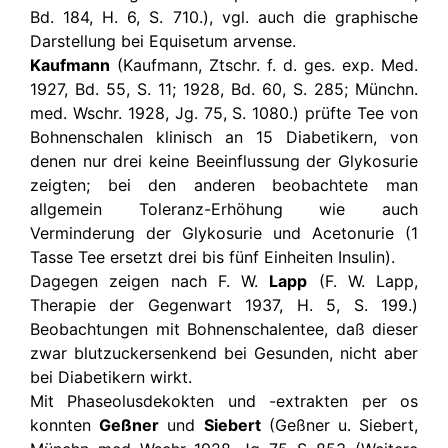
Bd. 184, H. 6, S. 710.), vgl. auch die graphische
Darstellung bei Equisetum arvense.
Kaufmann
(Kaufmann, Ztschr. f. d. ges. exp. Med.
1927, Bd. 55, S. 11; 1928, Bd. 60, S. 285; Münchn.
med. Wschr. 1928, Jg. 75, S. 1080.) prüfte Tee von
Bohnenschalen klinisch an 15 Diabetikern, von
denen nur drei keine Beeinflussung der Glykosurie
zeigten; bei den anderen beobachtete man
allgemein Toleranz-Erhöhung wie auch
Verminderung der Glykosurie und Acetonurie (1
Tasse Tee ersetzt drei bis fünf Einheiten Insulin).
Dagegen zeigen nach F. W.
Lapp
(F. W. Lapp,
Therapie der Gegenwart 1937, H. 5, S. 199.)
Beobachtungen mit Bohnenschalentee, daß dieser
zwar blutzuckersenkend bei Gesunden, nicht aber
bei Diabetikern wirkt.
Mit Phaseolusdekokten und -extrakten per os
konnten
Geßner
und
Siebert
(Geßner u. Siebert,