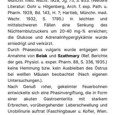
Münchn. med. Wschr. 1928, Jg. 75, S. 853. (Weitere
Literatur: Gohr u. Hilgenberg, Arch. f. exp. Path. u.
Pharm. 1929, Bd. 143, H.
?; Hartleb, Münchn. med.
Wschr. 1932, S. 1795.) in leichten und
mittelschweren Fällen eine Senkung des
Nüchternblutzuckers um 20-40 mg-% erreichen;
die Glukose und Adrenalinhyperglykämie wurde
erniedrigt und verkürzt.
Durch Phaseolus vulgaris wurde entgegen der
Annahme von
Belak
und
Szathmary
(Ref. Berichte
der ges. Physiol. u. exper. Pharm. 88, S. 336, 1935.)
keine Hemmung bzw. kein Ausbleiben des Östrus
bei weißen Mäusen beobachtet (Nach eigenen
Untersuchungen.).
Nach Genuß roher, gekeimter Feuerbohnen
entwickelte sich eine Phasinvergiftung, die in Form
einer akuten Gastroenteritis mit starkem
Erbrechen, vorübergehender Leberschwellung und
Urobilinurie auftrat (Faschingbauer u. Kofler, Wien.