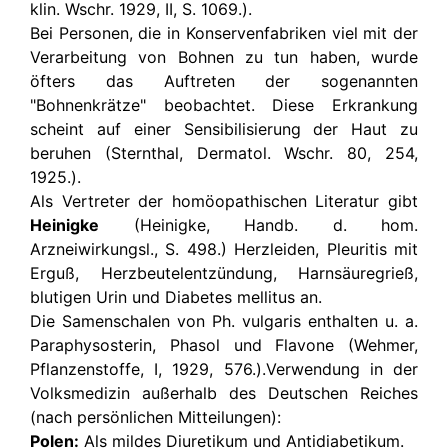
klin. Wschr. 1929, II, S. 1069.).
Bei Personen, die in Konservenfabriken viel mit der
Verarbeitung von Bohnen zu tun haben, wurde
öfters das Auftreten der sogenannten
"Bohnenkrätze" beobachtet. Diese Erkrankung
scheint auf einer Sensibilisierung der Haut zu
beruhen (Sternthal, Dermatol. Wschr. 80, 254,
1925.).
Als Vertreter der homöopathischen Literatur gibt
Heinigke
(Heinigke, Handb. d. hom.
Arzneiwirkungsl., S. 498.) Herzleiden, Pleuritis mit
Erguß, Herzbeutelentzündung, Harnsäuregrieß,
blutigen Urin und Diabetes mellitus an.
Die Samenschalen von Ph. vulgaris enthalten u. a.
Paraphysosterin, Phasol und Flavone (Wehmer,
Pflanzenstoffe, I, 1929, 576.).Verwendung in der
Volksmedizin außerhalb des Deutschen Reiches
(nach persönlichen Mitteilungen):
Polen:
Als mildes Diuretikum und Antidiabetikum.