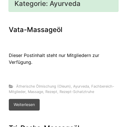
Kategorie:
Ayurveda
Vata-Massageöl
Dieser Postinhalt steht nur Mitgliedern zur
Verfügung.
Ätherische Ölmischung (Oleum)
,
Ayurveda
,
Fachbereich-
Mitglieder
,
Massage
,
Rezept
,
Rezept-Schatztruhe
Weiterlesen