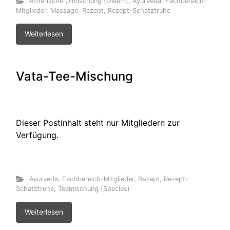
Ätherische Ölmischung (Oleum)
,
Ayurveda
,
Fachbereich-
Mitglieder
,
Massage
,
Rezept
,
Rezept-Schatztruhe
Weiterlesen
Vata-Tee-Mischung
Dieser Postinhalt steht nur Mitgliedern zur
Verfügung.
Ayurveda
,
Fachbereich-Mitglieder
,
Rezept
,
Rezept-
Schatztruhe
,
Teemischung (Species)
Weiterlesen