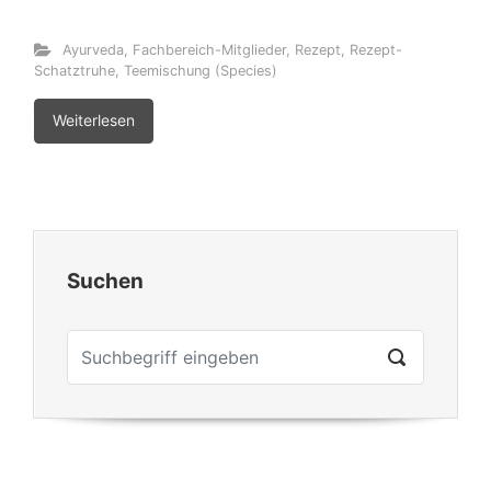
Ayurveda
,
Fachbereich-Mitglieder
,
Rezept
,
Rezept-
Schatztruhe
,
Teemischung (Species)
Weiterlesen
Suchen