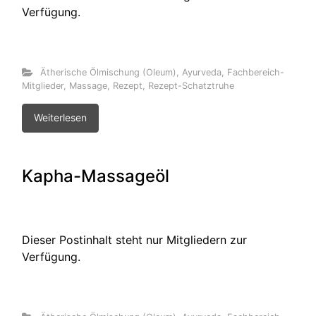
Verfügung.
Ätherische Ölmischung (Oleum)
,
Ayurveda
,
Fachbereich-
Mitglieder
,
Massage
,
Rezept
,
Rezept-Schatztruhe
Weiterlesen
Kapha-Massageöl
Dieser Postinhalt steht nur Mitgliedern zur
Verfügung.