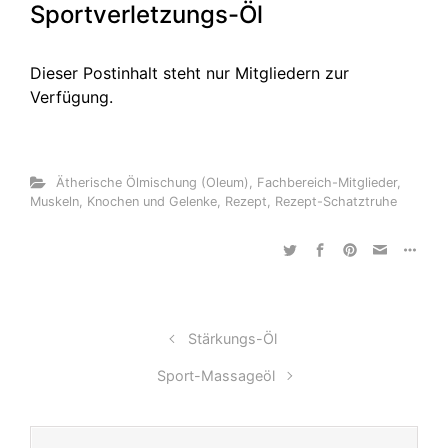
Sportverletzungs-Öl
Dieser Postinhalt steht nur Mitgliedern zur
Verfügung.
Ätherische Ölmischung (Oleum)
,
Fachbereich-Mitglieder
,
Muskeln, Knochen und Gelenke
,
Rezept
,
Rezept-Schatztruhe
Stärkungs-Öl
Sport-Massageöl