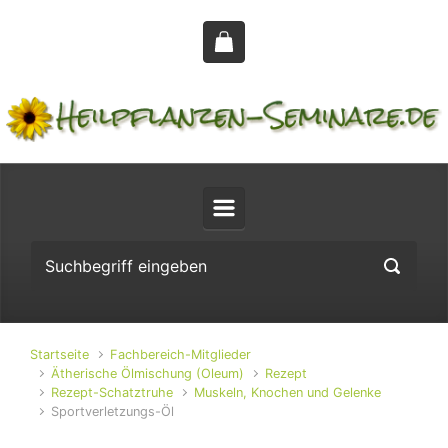
Zum Hauptinhalt springen
Startseite
Fachbereich-Mitglieder
Ätherische Ölmischung (Oleum)
Rezept
Rezept-Schatztruhe
Muskeln, Knochen und Gelenke
Sportverletzungs-Öl