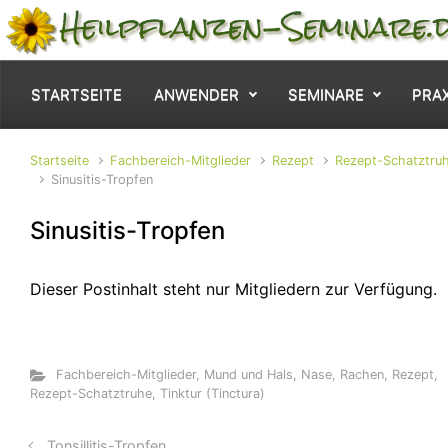
Zum Hauptinhalt springen
STARTSEITE
ANWENDER
SEMINARE
PRA
Startseite
Fachbereich-Mitglieder
Rezept
Rezept-Schatztru
Sinusitis-Tropfen
Sinusitis-Tropfen
Dieser Postinhalt steht nur Mitgliedern zur Verfügung.
Fachbereich-Mitglieder
,
Mund und Hals, Nase, Rachen
,
Rezept
,
Rezept-Schatztruhe
,
Tinktur (Tinctura)
Tonsillitis-Tropfen