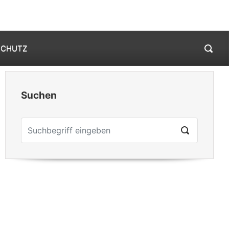
Mein Konto
0 Elemente -
0,00
€
SCHUTZ
Suchen