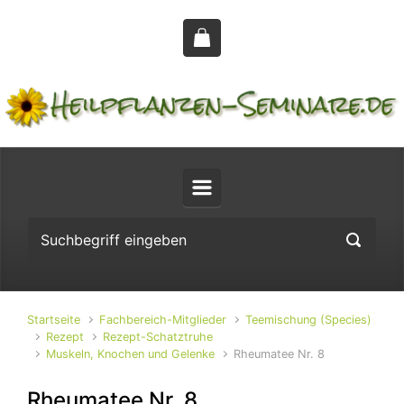
Zum Hauptinhalt springen
Startseite
Fachbereich-Mitglieder
Teemischung (Species)
Rezept
Rezept-Schatztruhe
Muskeln, Knochen und Gelenke
Rheumatee Nr. 8
Rheumatee Nr. 8