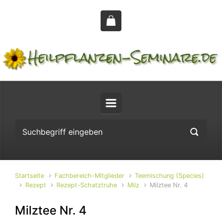
Zum Hauptinhalt springen
Startseite
Fachbereich-Mitglieder
Teemischung (Species)
Rezept
Rezept-Schatztruhe
Milz
Milztee Nr. 4
Milztee Nr. 4