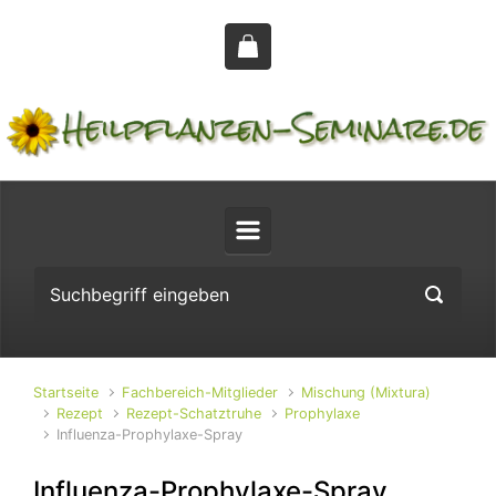
Zum Hauptinhalt springen
Startseite
Fachbereich-Mitglieder
Mischung (Mixtura)
Rezept
Rezept-Schatztruhe
Prophylaxe
Influenza-Prophylaxe-Spray
Influenza-Prophylaxe-Spray