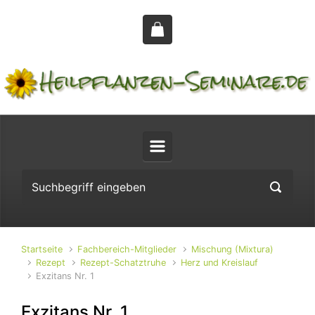
Zum Hauptinhalt springen
Startseite
Fachbereich-Mitglieder
Mischung (Mixtura)
Rezept
Rezept-Schatztruhe
Herz und Kreislauf
Exzitans Nr. 1
Exzitans Nr. 1