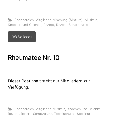
Fachbereich-Mitglieder
,
Mischung (Mixtura)
,
Muskeln,
Knochen und Gelenke
,
Rezept
,
Rezept-Schatztruhe
Weiterlesen
Rheumatee Nr. 10
Dieser Postinhalt steht nur Mitgliedern zur
Verfügung.
Fachbereich-Mitglieder
,
Muskeln, Knochen und Gelenke
,
Rezept
,
Rezept-Schatztruhe
,
Teemischung (Species)