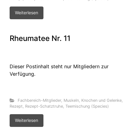
Weiterlesen
Rheumatee Nr. 11
Dieser Postinhalt steht nur Mitgliedern zur
Verfügung.
Fachbereich-Mitglieder
,
Muskeln, Knochen und Gelenke
,
Rezept
,
Rezept-Schatztruhe
,
Teemischung (Species)
Weiterlesen