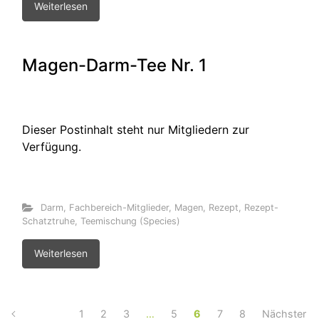
Weiterlesen
Magen-Darm-Tee Nr. 1
Dieser Postinhalt steht nur Mitgliedern zur
Verfügung.
Darm
,
Fachbereich-Mitglieder
,
Magen
,
Rezept
,
Rezept-
Schatztruhe
,
Teemischung (Species)
Weiterlesen
1
2
3
…
5
6
7
8
Nächster