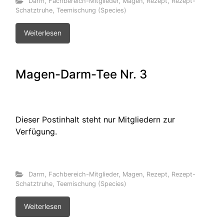
Darm
,
Fachbereich-Mitglieder
,
Magen
,
Rezept
,
Rezept-
Schatztruhe
,
Teemischung (Species)
Weiterlesen
Magen-Darm-Tee Nr. 3
Dieser Postinhalt steht nur Mitgliedern zur
Verfügung.
Darm
,
Fachbereich-Mitglieder
,
Magen
,
Rezept
,
Rezept-
Schatztruhe
,
Teemischung (Species)
Weiterlesen