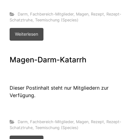
Darm
,
Fachbereich-Mitglieder
,
Magen
,
Rezept
,
Rezept-
Schatztruhe
,
Teemischung (Species)
Weiterlesen
Magen-Darm-Katarrh
Dieser Postinhalt steht nur Mitgliedern zur
Verfügung.
Darm
,
Fachbereich-Mitglieder
,
Magen
,
Rezept
,
Rezept-
Schatztruhe
,
Teemischung (Species)