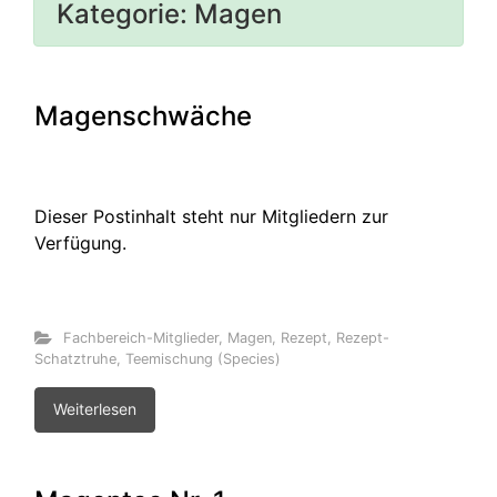
Kategorie:
Magen
Magenschwäche
Dieser Postinhalt steht nur Mitgliedern zur
Verfügung.
Fachbereich-Mitglieder
,
Magen
,
Rezept
,
Rezept-
Schatztruhe
,
Teemischung (Species)
Weiterlesen