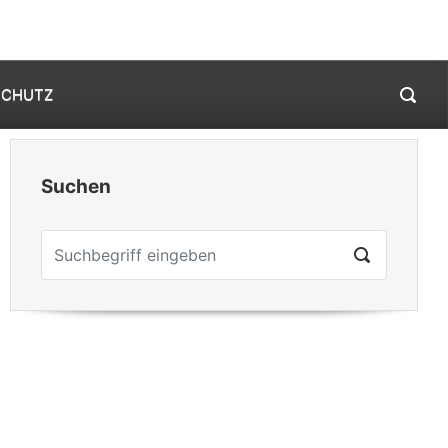
Mein Konto
0 Elemente -
0,00
€
SCHUTZ
Suchen