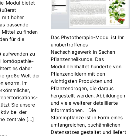
e-Modul bietet
äußerst
 mit hoher
das passende
Mittel zu finden
Das Phytotherapie-Modul ist Ihr
den für die
unübertroffenes
Nachschlagewerk in Sachen
n) aufwenden zu
Pflanzenheilkunde. Das
 Homöopathie-
Modul beinhaltet hunderte von
htert es daher
Pflanzenbildern mit den
die große Welt der
wichtigsten Produkten und
n enorm. Im
Pflanzendrogen, die daraus
rkömmlicher,
hergestellt werden, Abbildungen
Repertorisations-
und viele weiterer detaillierte
ützt Sie unsere
Informationen. Die
ktiv bei der
Stammpflanze ist in Form eines
ine zentrale […]
umfangreichen, buchähnlichen
Datensatzes gestaltet und liefert
ware