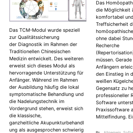
Das Homöopathi
die Möglichkeit 
komfortabel und
Treffsicherheit 
Das TCM-Modul wurde speziell
homöopathische 
zur Qualitätssicherung
ohne dabei Stun
der Diagnostik im Rahmen der
Recherche
Traditionellen Chinesischen
(Repertorisatio
Medizin entwickelt. Des weiteren
müssen. Gerade
erweist sich dieses Modul als
Anfängern erleic
hervorragende Unterstützung für
den Einstieg in 
Anfänger. Während im Rahmen
weißen Kügelche
der Ausbildung häufig die lokal
Gegensatz zu he
symptomatische Behandlung und
professioneller 
die Nadelungstechnik im
Software unterst
Vordergrund stehen, erweist sich
Praxissoftware a
die klassische,
Mittelfindung. E
ganzheitliche Akupunkturbehandl
ung als ausgesprochen schwierig
Allgemein
,
Soft